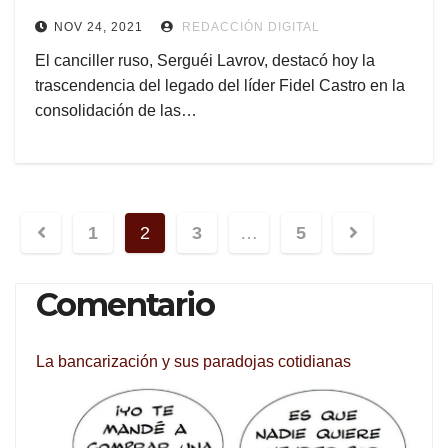
NOV 24, 2021
REDACCIÓN DIGITAL
El canciller ruso, Serguéi Lavrov, destacó hoy la
trascendencia del legado del líder Fidel Castro en la
consolidación de las…
Navegación
1
2
3
…
5
de
Comentario
entradas
La bancarización y sus paradojas cotidianas