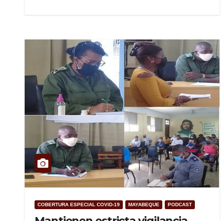
COBERTURA ESPECIAL COVID-19
MAYABEQUE
PODCAST
Mantienen estricta vigilancia